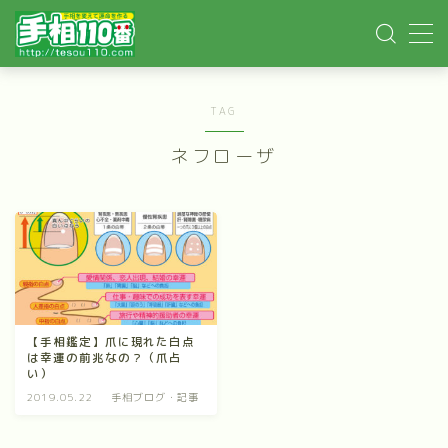
MENU
TAG
ホーム
ネフローザ
手相記事
手相鑑定
手相講座
【手相鑑定】爪に現れた白点
は幸運の前兆なの？（爪占
イベント依頼
い）
2019.05.22
手相ブログ・記事
YOUTUBE