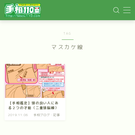
MENU
TAG
ホーム
マスカケ線
手相記事
手相鑑定
手相講座
【手相鑑定】頭の良い人にあ
る２つの才能（二重頭脳線）
イベント依頼
2019.11.06
手相ブログ・記事
YOUTUBE