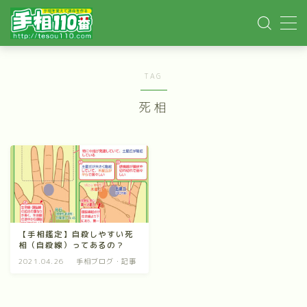
MENU
TAG
ホーム
死相
手相記事
手相鑑定
手相講座
【手相鑑定】自殺しやすい死
相（自殺線）ってあるの？
イベント依頼
2021.04.26
手相ブログ・記事
YOUTUBE