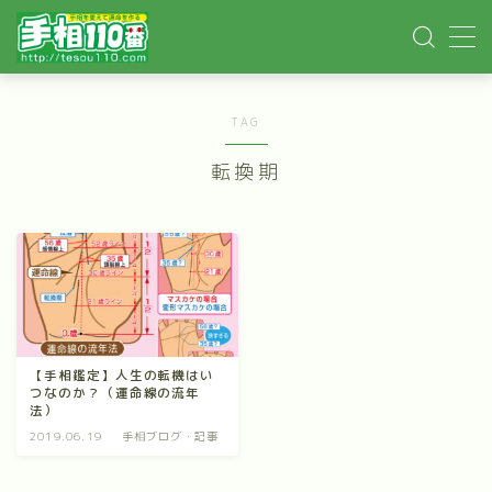
MENU
TAG
ホーム
転換期
手相記事
手相鑑定
手相講座
【手相鑑定】人生の転機はい
つなのか？（運命線の流年
イベント依頼
法）
2019.06.19
手相ブログ・記事
YOUTUBE