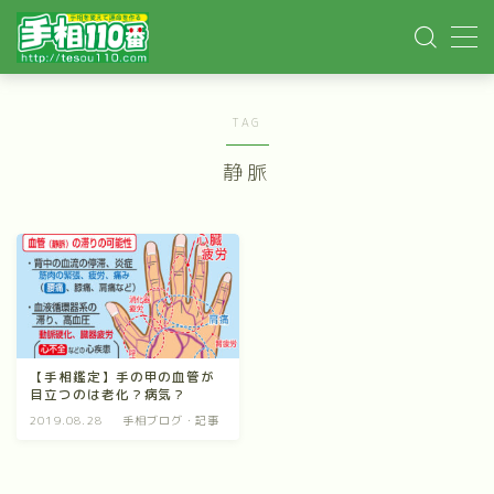
MENU
TAG
ホーム
静脈
手相記事
手相鑑定
手相講座
【手相鑑定】手の甲の血管が
目立つのは老化？病気？
イベント依頼
2019.08.28
手相ブログ・記事
YOUTUBE