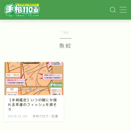
MENU
TAG
ホーム
魚紋
手相記事
手相鑑定
手相講座
【手相鑑定】いつの間にか現
れる幸運のフィッシュを探そ
イベント依頼
う
2019.12.30
手相ブログ・記事
YOUTUBE