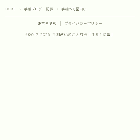
プロフィール
HOME
手相ブログ・記事
手相って面白い
＞
＞
運営者情報
プライバシーポリシー
お問合せ
2017–2026 手相占いのことなら「手相110番」