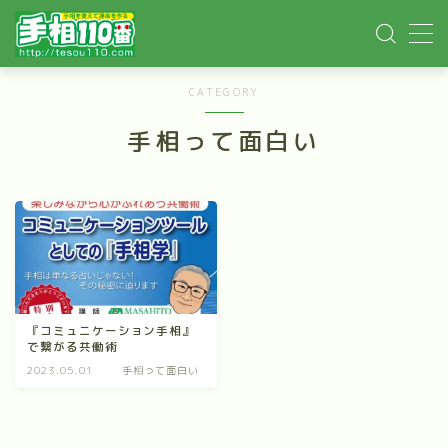
MENU
CATEGORY
手相って面白い
ホーム
手相記事
手相鑑定
手相講座
『コミュニケーション手相』
で繋がる共働術
イベント依頼
2023.05.01
手相って面白い
YOUTUBE