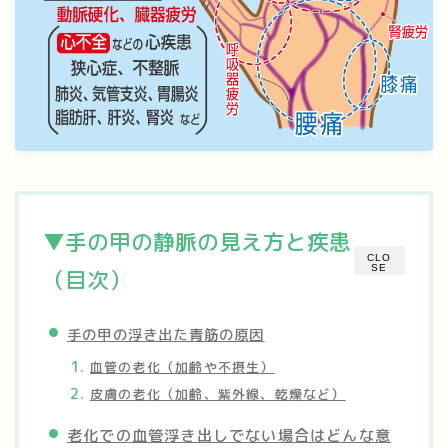
▼手の甲の静脈の見え方と疾患
CLO
SE
（目次）
手の甲の浮き出た青筋の原因
血管の老化（加齢や不摂生）
皮膚の老化（加齢、紫外線、乾燥など）
老化での血管浮き出しでない場合はどんな意