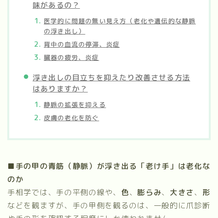
味があるの？
医学的に問題の無い見え方（老化や遺伝的な静脈
の浮き出し）
背中の血流の停滞、炎症
臓器の疲労、炎症
浮き出しの目立ちを抑えたり改善させる方法
はありますか？
静脈の拡張を抑える
皮膚の老化を防ぐ
■手の甲の青筋（静脈）が浮き出る「老け手」は老化な
のか
手相学では、手の平側の線や、
色
、
膨らみ
、
大きさ
、
形
などを観ますが、手の甲側を観るのは、一般的に爪診断