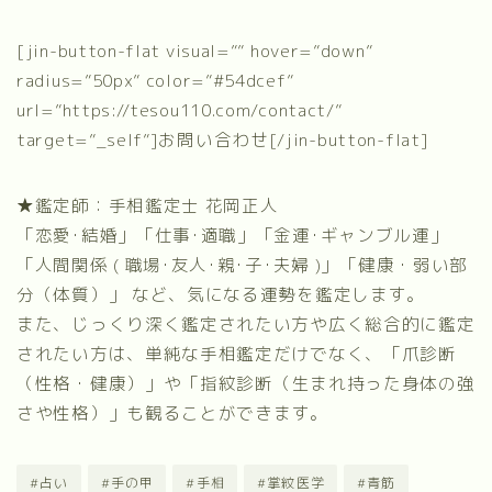
[jin-button-flat visual=”” hover=”down”
radius=”50px” color=”#54dcef”
url=”https://tesou110.com/contact/”
target=”_self”]お問い合わせ[/jin-button-flat]
★鑑定師：手相鑑定士 花岡正人
「恋愛･結婚」「仕事･適職」「金運･ギャンブル運」
「人間関係 ( 職場･友人･親･子･夫婦 )」「健康・弱い部
分（体質）」 など、気になる運勢を鑑定します。
また、じっくり深く鑑定されたい方や広く総合的に鑑定
されたい方は、単純な手相鑑定だけでなく、
「爪診断
（性格・健康）」
や
「指紋診断（生まれ持った身体の強
さや性格）」
も観ることができます。
#占い
#手の甲
#手相
#掌紋医学
#青筋