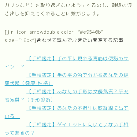
ガリンなど）を取り過ぎないようにするのも、静脈の浮
き出しを抑えてくれることに繋がります。
[jin_icon_arrowdouble color=”#e9546b”
size=”18px”]
合わせて読んでおきたい関連する記事
・・・・
【手相鑑定】手の平に現れる青筋は便秘のサ
イン！？
・・・・
【手相鑑定】手の平の色で分かるあなたの健
康状態（健康･性格）
・・・・
【手相鑑定】あなたの手形は女優気質？研究
者気質？（手形診断）
・・・・
【手相鑑定】あなたの不摂生は放縦線に出て
いる！
・・・・
【手相鑑定】ダイエットに向いていない手相
ってあるの？