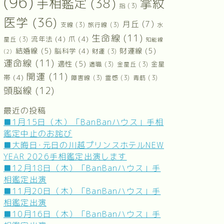
(96)
手相鑑定
(38)
掌紋
指
(3)
医学
(36)
月丘
(7)
支線
(3)
旅行線
(3)
水
生命線
(11)
流年法
(4)
爪
(4)
星丘
(3)
知能線
結婚線
(5)
財運線
(5)
脳科学
(4)
財運
(3)
(2)
運命線
(11)
適性
(5)
金星
適職
(3)
金星丘
(3)
開運
(11)
帯
(4)
障害線
(3)
霊感
(3)
青筋
(3)
頭脳線
(12)
最近の投稿
■1月15日（木）「BanBanハウス」手相
鑑定中止のお詫び
■大晦日･元日の川越プリンスホテルNEW
YEAR 2026手相鑑定出演します
■12月18日（木）「BanBanハウス」手
相鑑定出演
■11月20日（木）「BanBanハウス」手
相鑑定出演
■10月16日（木）「BanBanハウス」手