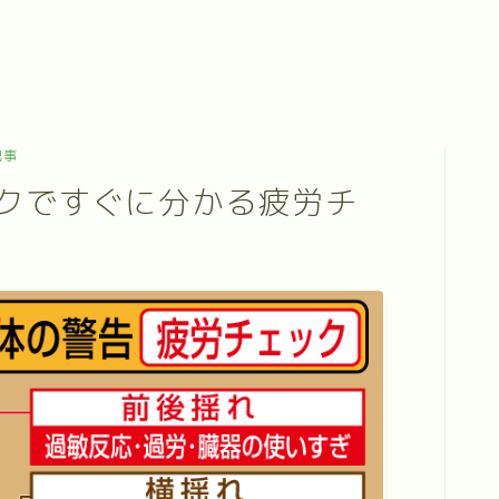
記事
クですぐに分かる疲労チ