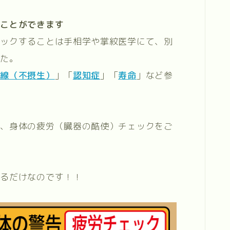
ることができます
ェックすることは手相学や掌紋医学にて、別
した。
縦線（不摂生）
」「
認知症
」「
寿命
」など参
る、身体の疲労（臓器の酷使）チェックをご
見るだけなのです！！