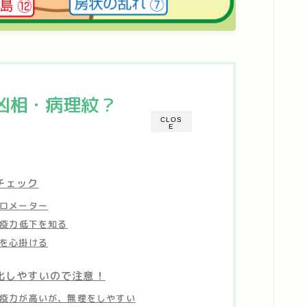
凶相・病理紋？
CLOS
E
チェック
ロメーター
免疫力低下を知る
を心掛ける
化しやすいので注意！
疫力が高いが、無理をしやすい