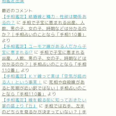
相鑑定出演
最近のコメント
【手相鑑定】結婚線と精力・性欲は関係あ
るの？
に
手相で子宝に恵まれる出産、人
数、男の子、女の子、時期などは分かるの
か？｜手相占いのことなら「手相110番」
より
【手相鑑定】ユーモア線がある人だから子
宝に恵まれる!?
に
手相で子宝に恵まれる
出産、人数、男の子、女の子、時期などは
分かるのか？｜手相占いのことなら「手相
110番」
より
【手相鑑定】ＫＹ線って実は「空気が読め
る人」という事実！
に
死相や自殺線があ
ると死期が近い訳ではない｜手相占いのこ
となら「手相110番」
より
【手相鑑定】線を観る前に知っておきたい
掌の盛上り『丘』
に
手相では右手、左手
のどちらを見るかが決まっていない？｜手