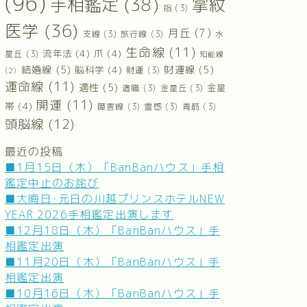
(96)
手相鑑定
(38)
掌紋
指
(3)
医学
(36)
月丘
(7)
支線
(3)
旅行線
(3)
水
生命線
(11)
流年法
(4)
爪
(4)
星丘
(3)
知能線
結婚線
(5)
財運線
(5)
脳科学
(4)
財運
(3)
(2)
運命線
(11)
適性
(5)
金星
適職
(3)
金星丘
(3)
開運
(11)
帯
(4)
障害線
(3)
霊感
(3)
青筋
(3)
頭脳線
(12)
最近の投稿
■1月15日（木）「BanBanハウス」手相
鑑定中止のお詫び
■大晦日･元日の川越プリンスホテルNEW
YEAR 2026手相鑑定出演します
■12月18日（木）「BanBanハウス」手
相鑑定出演
■11月20日（木）「BanBanハウス」手
相鑑定出演
■10月16日（木）「BanBanハウス」手