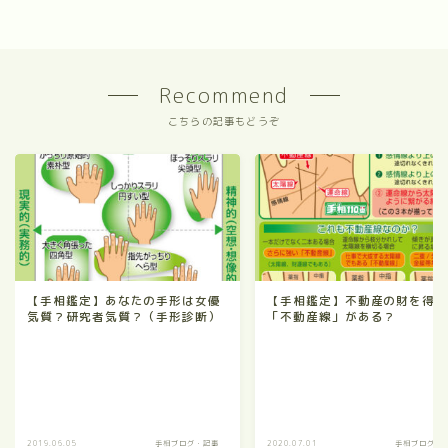
Recommend
こちらの記事もどうぞ
【手相鑑定】あなたの手形は女優
【手相鑑定】不動産の財を得
気質？研究者気質？（手形診断）
「不動産線」がある？
2019.06.05
手相ブログ・記事
2020.07.01
手相ブログ・