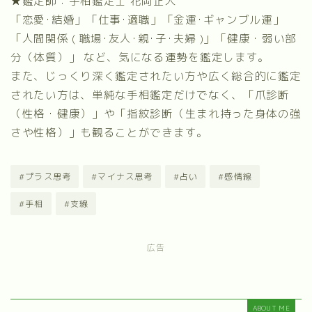
★鑑定師：手相鑑定士 花岡正人
「恋愛･結婚」「仕事･適職」「金運･ギャンブル運」
「人間関係 ( 職場･友人･親･子･夫婦 )」「健康・弱い部
分（体質）」 など、気になる運勢を鑑定します。
また、じっくり深く鑑定されたい方や広く総合的に鑑定
されたい方は、単純な手相鑑定だけでなく、
「爪診断
（性格・健康）」
や
「指紋診断（生まれ持った身体の強
さや性格）」
も観ることができます。
#プラス思考
#マイナス思考
#占い
#感情線
#手相
#支線
広告
ABOUT ME