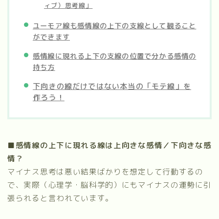
ィブ）思考線」
ユーモア線も感情線の上下の支線として観ること
ができます
感情線に現れる上下の支線の位置で分かる感情の
持ち方
下向きの線だけではない本当の「モテ線」を
作ろう！
■感情線の上下に現れる線は上向きな感情／下向きな感
情？
マイナス思考は悪い結果ばかりを想定して行動するの
で、実際（心理学・脳科学的）にもマイナスの運勢に引
張られると言われています。