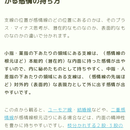
かる感情の持ち方
支線の位置が感情線のどの位置にあるのかは、そのプラ
ス・マイナス思考が、潜在的なものなのか、表面的なも
のなのかの違いで分かれます。
小指・薬指の下あたりの領域にある支線は、（感情線の
根元ほど）本能的（潜在的）な内面に持った感情が出や
すいので、内に秘めたものとして持ちやすく、中指・人
差指の下あたりの領域にある支線は、（感情線の先端ほ
ど）対外的（表面的）な表現力として外に出す感情が出
やすいです。
この点から観ると、
ユーモア線
・
結婚線
などや、
二重感
情線
が感情線根元辺りにある場合などは、内面の精神性
を豊かに持ちやすいですし、
枝分かれする２股･３股の