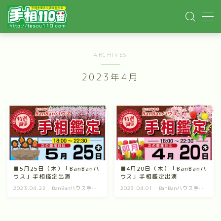
MENU
ARCHIVES
ホーム
2023年4月
手相記事
手相鑑定
手相講座
■5月25日（木）「BanBanハ
■4月20日（木）「BanBanハ
ウス」手相鑑定出演
ウス」手相鑑定出演
イベント依頼
2023.04.22
BanBanハウス手相
2023.04.01
BanBanハウス手相
鑑定
鑑定
YOUTUBE