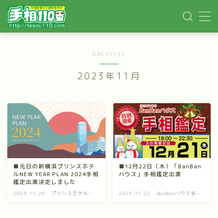
MENU
ARCHIVES
ホーム
2023年11月
手相記事
手相鑑定
手相講座
■元日の新横浜プリンスホテ
■12月22日（木）「BanBan
ルNEW YEAR PLAN 2024手相
ハウス」手相鑑定出演
イベント依頼
鑑定出演決定しました
2023.11.26
プリンスホテルニ
2023.11.22
BanBanハウス手相
ューイヤーイベン
鑑定
YOUTUBE
ト