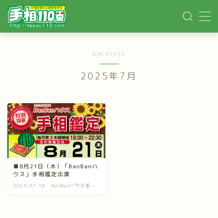
MENU
ARCHIVES
ホーム
2025年7月
手相記事
手相鑑定
手相講座
■8月21日（木）「BanBanハ
ウス」手相鑑定出演
イベント依頼
2025.07.18
BanBanハウス手相
鑑定
YOUTUBE