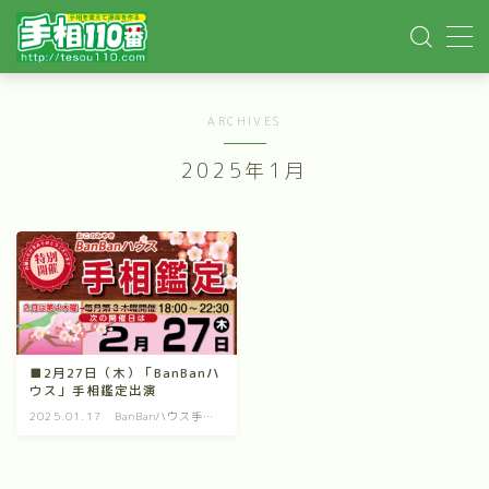
MENU
ARCHIVES
ホーム
2025年1月
手相記事
手相鑑定
手相講座
■2月27日（木）「BanBanハ
ウス」手相鑑定出演
イベント依頼
2025.01.17
BanBanハウス手相
鑑定
YOUTUBE