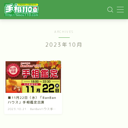
MENU
ARCHIVES
ホーム
2023年10月
手相記事
手相鑑定
手相講座
■11月22日（水）「BanBan
ハウス」手相鑑定出演
イベント依頼
2023.10.21
BanBanハウス手相
鑑定
YOUTUBE