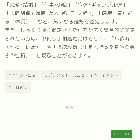
「恋愛･結婚」「仕事･適職」「金運･ギャンブル運」
「人間関係 ( 職場･友人･親･子･夫婦 )」「健康・弱い部
分（体質）」 など、気になる運勢を鑑定します。
また、じっくり深く鑑定されたい方や広く総合的に鑑定
されたい方は、単純な手相鑑定だけでなく、
「爪診断
（性格・健康）」
や
「指紋診断（生まれ持った身体の強
さや性格）」
も観ることができます。
#イベント出演
#プリンスホテルニューイヤーイベント
#手相鑑定
広告
ABOUT ME