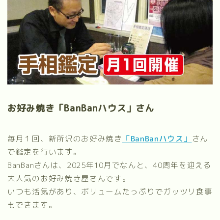
お好み焼き「BanBanハウス」さん
毎月１回、新所沢のお好み焼き
「BanBanハウス」
さん
で鑑定を行います。
BanBanさんは、2025年10月でなんと、40周年を迎える
大人気のお好み焼き屋さんです。
いつも活気があり、ボリュームたっぷりでガッツリ食事
もできます。