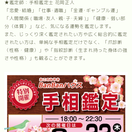
★鑑定師：手相鑑定士 花岡正人
「恋愛･結婚」「仕事･適職」「金運･ギャンブル運」
「人間関係 ( 職場･友人･親･子･夫婦 )」「健康・弱い部
分（体質）」 など、気になる運勢を鑑定します。
また、じっくり深く鑑定されたい方や広く総合的に鑑定
されたい方は、単純な手相鑑定だけでなく、
「爪診断
（性格・健康）」
や
「指紋診断（生まれ持った身体の強
さや性格）」
も観ることができます。