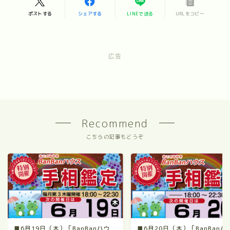
ポストする
シェアする
LINEで送る
URLをコピー
広告
Recommend
こちらの記事もどうぞ
■6月19日（木）「BanBanハウ
■6月20日（木）「BanBanハ