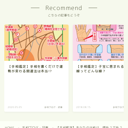
Recommend
こちらの記事もどうぞ
【手相鑑定】手相を書くだけで運
【手相鑑定】子宝に恵まれる
勢が変わる開運法は本当!?
線ってどんな線？
2020.05.05
手相ブログ・記事
2018.08.15
手相ブログ・
HOME
手相ブログ・記事
【手相鑑定】あなたの才能は、理系？文系？
＞
＞