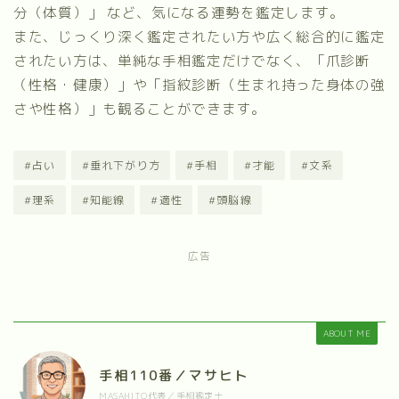
分（体質）」 など、気になる運勢を鑑定します。
また、じっくり深く鑑定されたい方や広く総合的に鑑定
されたい方は、単純な手相鑑定だけでなく、
「爪診断
（性格・健康）」
や
「指紋診断（生まれ持った身体の強
さや性格）」
も観ることができます。
#占い
#垂れ下がり方
#手相
#才能
#文系
#理系
#知能線
#適性
#頭脳線
広告
ABOUT ME
手相110番／マサヒト
MASAHITO代表／手相鑑定士